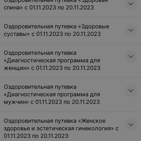
запись осуществляется
запись осуществляется
только по телефону
только по телефону
спина» с 01.11.2023 по 20.11.2023
Цена по запросу
Цена по запросу
Оздоровительная путевка «Здоровые
Двухкомнатный
Двухкомнатный
суставы» с 01.11.2023 по 20.11.2023
двухместный номер
двухместный номер
«Полулюкс»
«Полулюкс» при
размещении 1 человека
Оздоровительная путевка
запись осуществляется
в номере
только по телефону
«Диагностическая программа для
запись осуществляется
только по телефону
женщин» с 01.11.2023 по 20.11.2023
Цена по запросу
Цена по запросу
Оздоровительная путевка
Двухкомнатный
Двухкомнатный
«Диагностическая программа для
двухместный номер
двухместный номер
мужчин» с 01.11.2023 по 20.11.2023
«Люкс»
«Люкс» при размещении
1 человека в номере
запись осуществляется
только по телефону
запись осуществляется
Оздоровительная путевка «Женское
только по телефону
здоровье и эстетическая гинекология» с
Цена по запросу
Цена по запросу
01.11.2023 по 20.11.2023