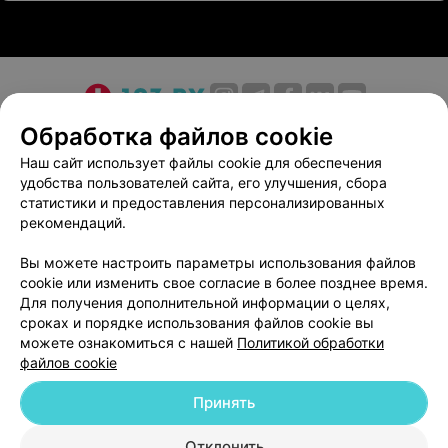
О проекте
Новости проекта
Размещение рекламы
Обработка файлов cookie
Медицинский маркетинг
Публичный договор
Наш сайт использует файлы cookie для обеспечения
удобства пользователей сайта, его улучшения, сбора
Пользовательское соглашение
Способы оплаты
статистики и предоставления персонализированных
Вакансии
Партнеры
рекомендаций.
Написать руководителю 103.by
Вы можете настроить параметры использования файлов
Написать в поддержку
cookie или изменить свое согласие в более позднее время.
Персональные настройки cookie
Для получения дополнительной информации о целях,
сроках и порядке использования файлов cookie вы
Обработка персональных данных
можете ознакомиться с нашей
Политикой обработки
файлов cookie
Принять
Отклонить