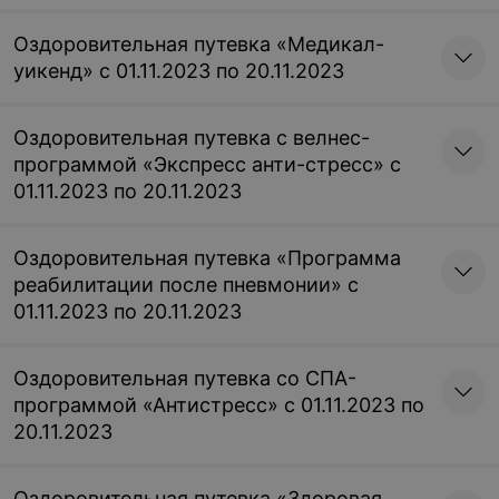
1 человека в номере
запись осуществляется
только по телефону
запись осуществляется
Оздоровительная путевка «Медикал-
только по телефону
уикенд» с 01.11.2023 по 20.11.2023
Цена по запросу
Цена по запросу
Оздоровительная путевка с велнес-
Корпус «Лесной»
программой «Экспресс анти-стресс» с
01.11.2023 по 20.11.2023
Однокомнатный
Однокомнатный
двухместный номер
двухместный номер
Оздоровительная путевка «Программа
«Твин», «Дабл»
«Твин», «Дабл» при
реабилитации после пневмонии» с
размещении 1 человека
запись осуществляется
в номере
01.11.2023 по 20.11.2023
только по телефону
запись осуществляется
только по телефону
Цена по запросу
Цена по запросу
Оздоровительная путевка со СПА-
программой «Антистресс» с 01.11.2023 по
Однокомнатный
Однокомнатный
20.11.2023
одноместный номер
одноместный номер
«Сингл»
«Кинг сайз»
Оздоровительная путевка «Здоровая