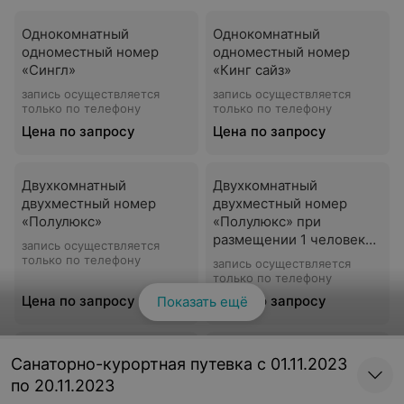
Однокомнатный
Однокомнатный
одноместный номер
одноместный номер
«Сингл»
«Кинг сайз»
запись осуществляется
запись осуществляется
только по телефону
только по телефону
Цена по запросу
Цена по запросу
Двухкомнатный
Двухкомнатный
двухместный номер
двухместный номер
«Полулюкс»
«Полулюкс» при
размещении 1 человека
запись осуществляется
в номере
только по телефону
запись осуществляется
только по телефону
Цена по запросу
Цена по запросу
Показать ещё
Двухкомнатный
Двухкомнатный
Санаторно-курортная путевка с 01.11.2023
двухместный номер
двухместный номер
по 20.11.2023
«Люкс»
«Люкс» при размещении