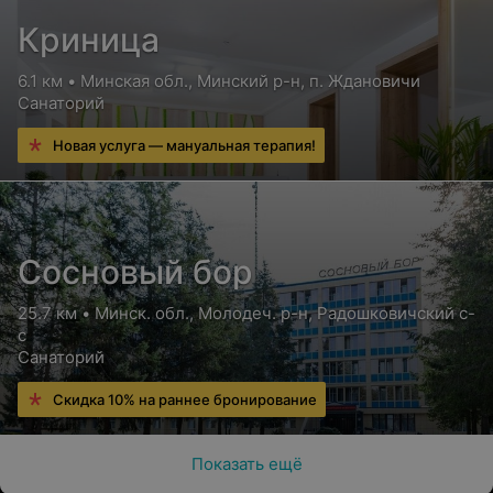
Криница
6.1 км • Минская обл., Минский р-н, п. Ждановичи
Санаторий
Новая услуга — мануальная терапия!
Сосновый бор
25.7 км • Минск. обл., Молодеч. р-н, Радошковичский c-
с
Санаторий
Скидка 10% на раннее бронирование
Показать ещё