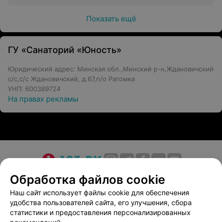
Показать ещё
ГУ «Санаторий «Юность»
Юридический адрес: Минская обл.,Минский р-н,Ждановичский
с/с,с/с Ждановичский, д.67,п/о Ратомка
УНП: 600389724
На правах рекламы
О проекте
Новости проекта
Размещение рекламы
Обработка файлов cookie
Медицинский маркетинг
Публичный договор
Наш сайт использует файлы cookie для обеспечения
удобства пользователей сайта, его улучшения, сбора
Пользовательское соглашение
Способы оплаты
статистики и предоставления персонализированных
Вакансии
Партнеры