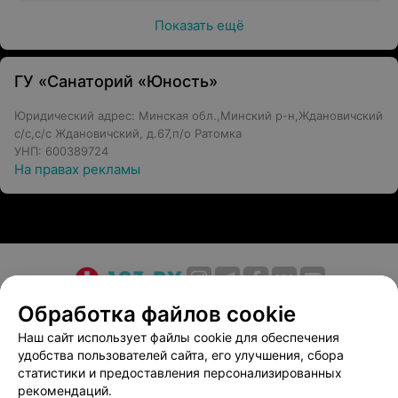
Показать ещё
ГУ «Санаторий «Юность»
Юридический адрес: Минская обл.,Минский р-н,Ждановичский
с/с,с/с Ждановичский, д.67,п/о Ратомка
УНП: 600389724
На правах рекламы
О проекте
Новости проекта
Размещение рекламы
Обработка файлов cookie
Медицинский маркетинг
Публичный договор
Наш сайт использует файлы cookie для обеспечения
удобства пользователей сайта, его улучшения, сбора
Пользовательское соглашение
Способы оплаты
статистики и предоставления персонализированных
Вакансии
Партнеры
рекомендаций.