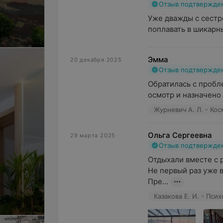
Отзыв подтвержде
Уже дважды с сестро
поплавать в шикарны
Эмма
20 декабря 2025
Отзыв подтвержде
Обратилась с пробле
осмотр и назначено 
Журневич А. Л. - Ко
Ольга Сергеевна
29 марта 2025
Отзыв подтвержде
Отдыхали вместе с р
Не первый раз уже в
Пре...
Казакова Е. И. - Пси