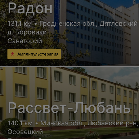
Радон
131.1 км • Гродненская обл., Дятловский
д. Боровики
Санаторий
Амплипульстерапия
Рассвет-Любань
140.1 км • Минская обл., Любанский р-н,
Осовецкий