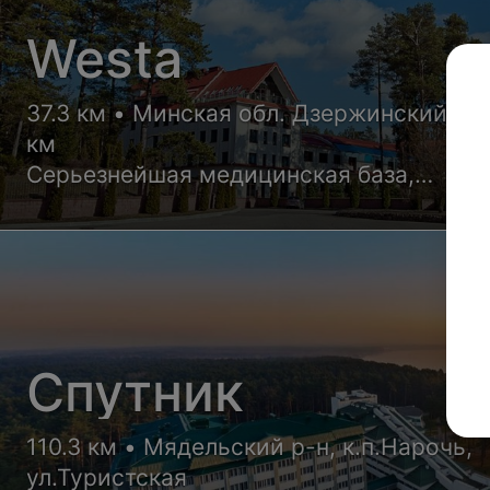
Westa
37.3 км • Минская обл. Дзержинский р-н
км
Серьезнейшая медицинская база,
квалифицированные врачи и уютные но
корпусов санатория обеспечат Вам
высококлассный отдых с пользой для
здоровья
Спутник
110.3 км • Мядельский р-н, к.п.Нарочь,
ул.Туристская