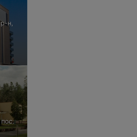
 р-н,
 пос.