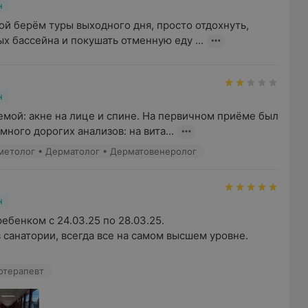
н
й берём туры выходного дня, просто отдохнуть,  
х бассейна и покушать отменную еду ...
н
мой: акне на лице и спине. На первичном приёме был 
много дорогих анализов: на вита...
сметолог • Дерматолог • Дерматовенеролог
н
ебенком с 24.03.25 по 28.03.25.

 санатории, всегда все на самом высшем уровне.

хотерапевт