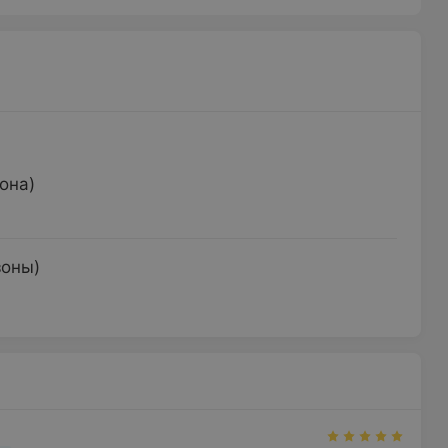
она)
зоны)