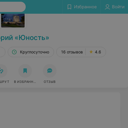
Избранное
Войти
Сообщить об ошибке
орий «Юность»
овичский сельсовет, 67
Круглосуточно
16 отзывов
4.6
ШРУТ
В ИЗБРАННОЕ
ОТЗЫВ