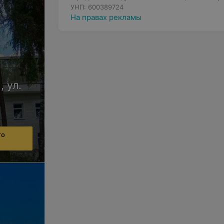
УНП: 600389724
На правах рекламы
, ул.
го