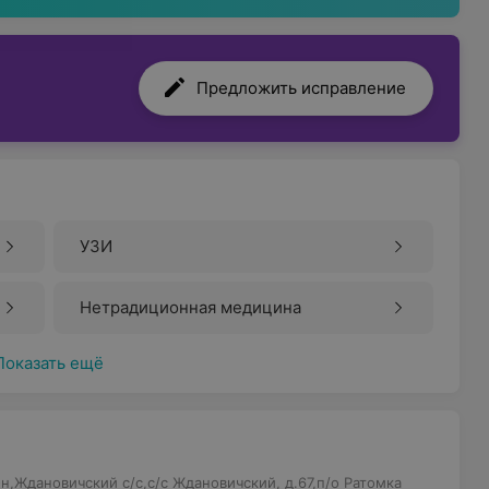
Предложить исправление
УЗИ
Нетрадиционная медицина
Показать ещё
,Ждановичский с/с,с/с Ждановичский, д.67,п/о Ратомка