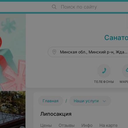
Поиск по сайту
Санатории Беларуси в Беларуси
Санат
Минская обл., Минский р-н, Ждан
ТЕЛЕФОНЫ
МАР
/
Главная
Наши услуги
Липосакция
Цены
Отзывы
Инфо
На карте