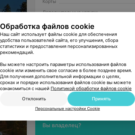
Корты
Дополнительные услуги:
Спорт и активный отдых
Обработка файлов cookie
 319
Наш сайт использует файлы cookie для обеспечения
удобства пользователей сайта, его улучшения, сбора
статистики и предоставления персонализированных
рекомендаций.
мера
Вы можете настроить параметры использования файлов
cookie или изменить свое согласие в более позднее время.
Минская обл., Минский р-н, Ждановичс
Для получения дополнительной информации о целях,
сельсовет, 67
сроках и порядке использования файлов cookie вы можете
Ждановичский с/с, 67
ознакомиться с нашей
Политикой обработки файлов cookie
КРУГЛОСУТОЧНО
МАРШРУТ
Отклонить
Принять
Персональные настройки Cookie
Вы владелец?